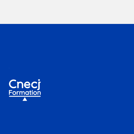
conditions admis à demander la désignation par le
président du tribunal de commerce d’un expert de
gestion chargé d’établir un rapport et de faire la
lumière sur des opérations déterminées laissant
présumer des irrégularités ou une atteinte à
l’intérêt social.