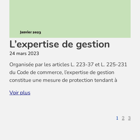
L’expertise de gestion
24 mars 2023
Organisée par les articles L. 223-37 et L. 225-231
du Code de commerce, l’expertise de gestion
constitue une mesure de protection tendant à
satisfaire un besoin d’information et de contrôle,
Voir plus
par
voie judiciaire, portant sur une ou plusieurs
opérations de gestion accomplies par les dirigeants
1
2
3
sociaux. A ce titre, elle occupe
une place de choix dans le dispositif de protection
des associés minoritaires, lesquels sont à certaines