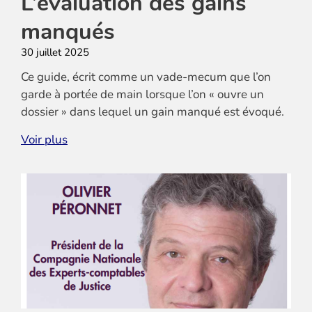
L’évaluation des gains
manqués
30 juillet 2025
Ce guide, écrit comme un vade-mecum que l’on
garde à portée de main lorsque l’on « ouvre un
dossier » dans lequel un gain manqué est évoqué.
Cette étude offre aux lecteurs à la fois un rappel
Voir plus
des principes généraux applicables tant sur le plan
juridique que méthodologique. Des illustrations
pratiques issues de cas réels éclairent et renforcent
la compréhension des concepts théoriques et
facilitent la mise en œuvre pratique. Enfin, un
glossaire permet d’ajuster avec précision l’emploi
des termes techniques.