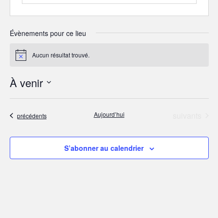
Évènements pour ce lieu
Aucun résultat trouvé.
N
o
t
À venir
i
c
S
e
é
Évènements
Aujourd’hui
suivants
Évènements
précédents
l
e
c
S’abonner au calendrier
t
i
o
n
n
e