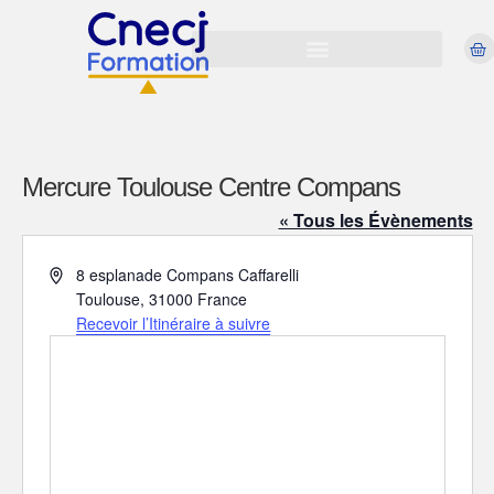
Mercure Toulouse Centre Compans
« Tous les Évènements
A
8 esplanade Compans Caffarelli
d
Toulouse
,
31000
France
r
Recevoir l’Itinéraire à suivre
e
s
s
e