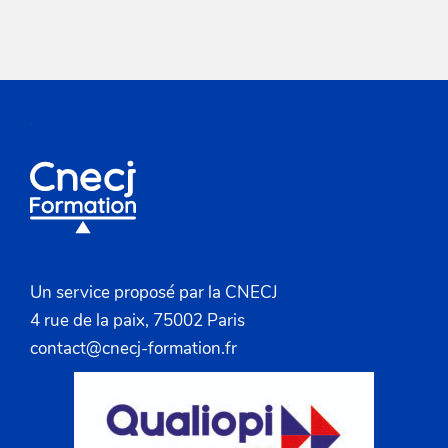
z
u
n
e
d
a
t
e
.
Un service proposé par la CNECJ
4 rue de la paix, 75002 Paris
contact@cnecj-formation.fr