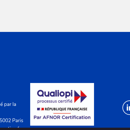
é par la
75002 Paris
rmation.fr