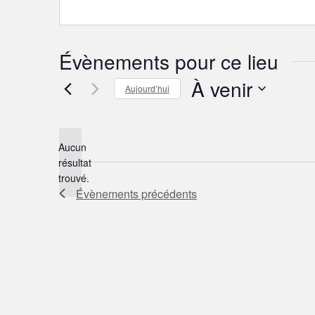
e
Évènements pour ce lieu
À venir
Aujourd’hui
S
é
Aucun
l
résultat
e
N
trouvé.
c
o
Évènements
précédents
t
t
i
i
c
o
e
n
n
e
z