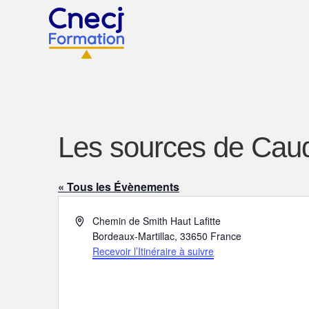
Les sources de Caud
« Tous les Évènements
A
Chemin de Smith Haut Lafitte
d
Bordeaux-Martillac
,
33650
France
r
Recevoir l’Itinéraire à suivre
e
s
s