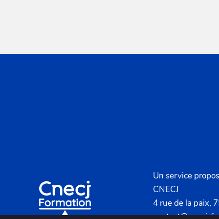
u
n
e
d
a
t
e
.
Un service propos
CNECJ
4 rue de la paix, 
contact@cnecj-fo