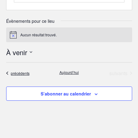
Évènements pour ce lieu
Aucun résultat trouvé.
N
o
t
À venir
i
c
S
e
é
Évènements
Aujourd’hui
suivants
Évènements
précédents
l
e
c
S’abonner au calendrier
t
i
o
n
n
e