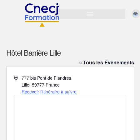
Hôtel Barrière Lille
« Tous les Évènements
A
777 bis Pont de Flandres
d
Lille
,
59777
France
r
Recevoir l’Itinéraire à suivre
e
s
s
e