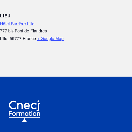
LIEU
Hôtel Barrière Lille
777 bis Pont de Flandres
Lille
,
59777
France
+ Google Map