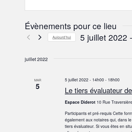
e
Évènements pour ce lieu
5 juillet 2022
 
Aujourd’hui
S
é
juillet 2022
l
e
c
5 juillet 2022 - 14h00
-
18h00
MAR
t
5
Le tiers évaluateur d
i
o
Espace Diderot
10 Rue Traversière
n
Participants et pré-requis Cette fo
n
également aux notaires qui, dans le
e
tiers évaluateur. Si vous êtes en s
z