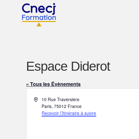
Espace Diderot
« Tous les Évènements
A
10 Rue Traversière
d
Paris
,
75012
France
r
Recevoir l’Itinéraire à suivre
e
s
s