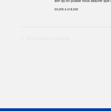
afin qu’on puisse nous assurer que 
u
n
50,00€ à 418,00€
e
d
a
t
Évènements
précédents
e
.