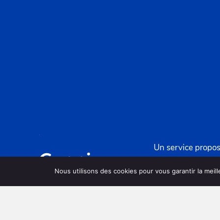
Un service propos
CNECJ
Nous utilisons des cookies pour vous garantir la meill
4 rue de la paix, 
contact@cnecj-fo