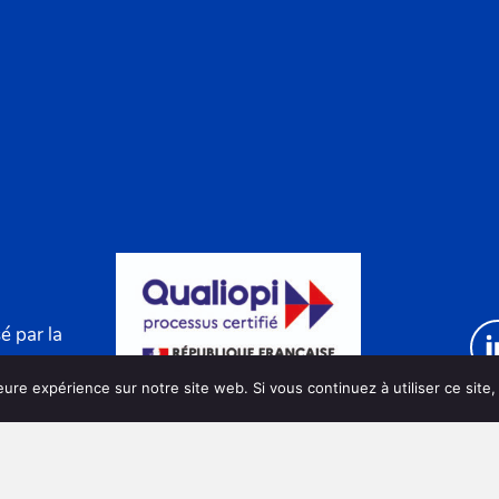
é par la
eure expérience sur notre site web. Si vous continuez à utiliser ce sit
75002 Paris
rmation.fr
Action de formation